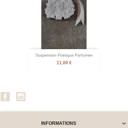
Suspension Poétique Parfumée
Prix
11,00 €
Facebook
Instagram

INFORMATIONS