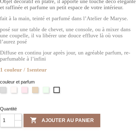
Objet décoratif en plâtre, il apporte une touche déco élégante
et raffinée et parfume un petit espace de votre intérieur.
fait à la main, teinté et parfumé dans l’Atelier de Maryse.
posé sur une table de chevet, une console, ou à mixer dans
une coupelle, il va libérer une douce effluve là où vous
l’aurez posé
Diffuse en continu jour après jour, un agréable parfum, re-
parfumable à l’infini
1 couleur / 1senteur
couleur et parfum
Gris
Blanc
Rose
Terre
Vert
Naturel
clair
d'Ivoire
/
de
/
/
/
/
Fleur
sienne
Verveine
Fleur
Fleur
Poudre
de
/
Citronnée
Quantité
de
de
de
cerisier
Ambre
Lin

AJOUTER AU PANIER
Coton
riz