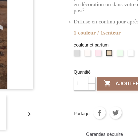
en décoration ou dans votre 
posé
Diffuse en continu jour après
1 couleur / 1senteur
couleur et parfum
Gris
Blanc
Rose
Vert
Na
Terre
clair
d'Ivoire
/
/
/
de
/
/
Fleur
Vervein
Fl
sienne
Fleur
Poudre
de
Citronn
de
Quantité
/
de
de
cerisier
Li
Ambre

AJOUTER
Coton
riz

Partager
Garanties sécurité