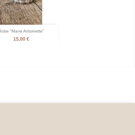

Robe "Marie Antoinette"
Aperçu rapide
Prix
15,00 €
Naturel
/
Fleur
de
Lin