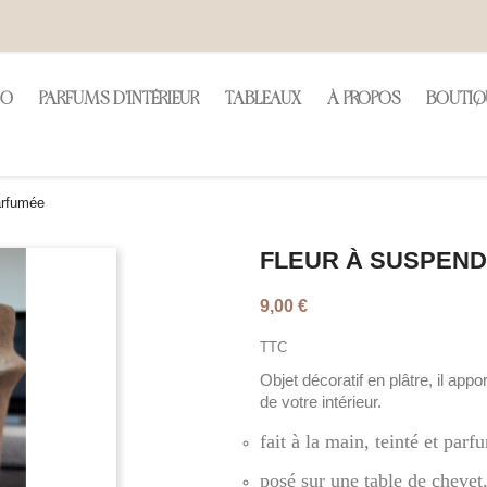
CO
PARFUMS D'INTÉRIEUR
TABLEAUX
À PROPOS
BOUTIQ
arfumée
FLEUR À SUSPEN
9,00 €
TTC
Objet décoratif en plâtre, il app
de votre intérieur.
fait à la main, teinté et par
posé sur une table de chevet