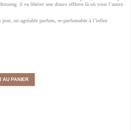
dressing il va libérer une douce effluve là où vous l’aurez
 jour, un agréable parfum, re-parfumable à l’infini
turel
e
eur
ée
n
 AU PANIER