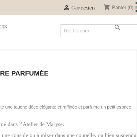
shopping_cart

Panier
(0)
Connexion

UES
DRE PARFUMÉE
orte une touche déco élégante et raffinée et parfume un petit espace
fumé dans l’Atelier de Maryse.
, une console ou à mixer dans une coupelle, ou bien suspendu