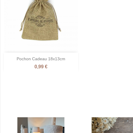

Pochon Cadeau 18x13cm
Aperçu rapide
Prix
0,99 €