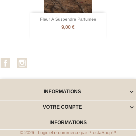
Fleur À Suspendre Parfumée
Prix
9,00 €
Facebook
Instagram

INFORMATIONS

VOTRE COMPTE
INFORMATIONS
© 2026 - Logiciel e-commerce par PrestaShop™