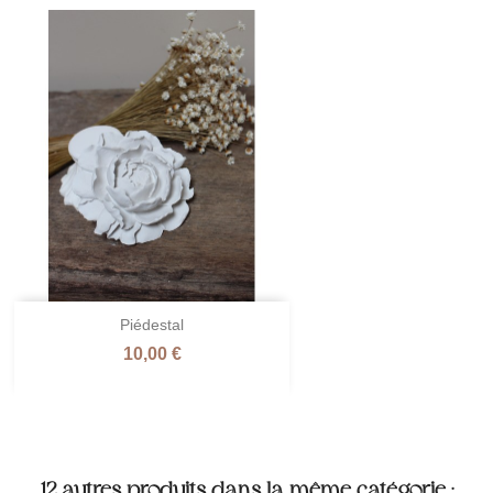
Piédestal
Prix
10,00 €
12 autres produits dans la même catégorie :