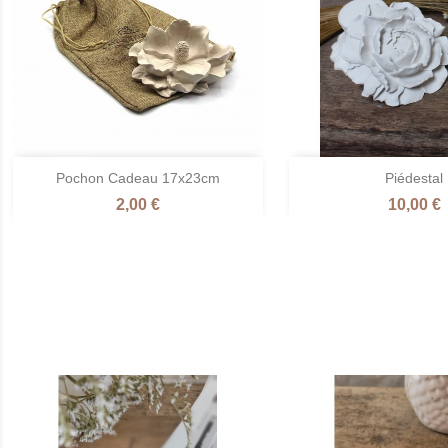


Pochon Cadeau 17x23cm
Piédestal
Aperçu rapide
Aperçu ra
Prix
Prix
2,00 €
10,00 €