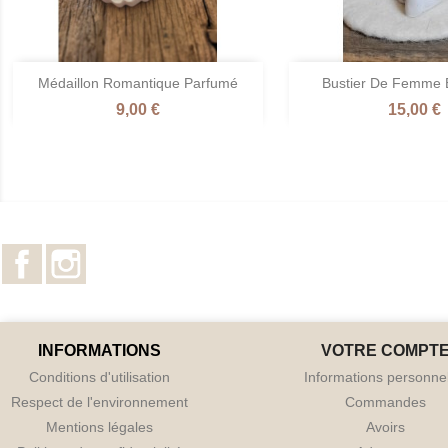


Médaillon Romantique Parfumé
Bustier De Femme 
Aperçu rapide
Aperçu ra
Prix
Prix
9,00 €
15,00 €
Gris
Blanc
Rose
Terre
Vert
Gris
Ros
+1
clair
d'Ivoire
/
de
/
clair
/
/
/
Fleur
sienne
Verveine
/
Fleu
Fleur
Poudre
de
/
Citronnée
Fleur
de
de
de
cerisier
Ambre
de
ceris
Coton
riz
Coton
Facebook
Instagram
INFORMATIONS
VOTRE COMPT
Conditions d'utilisation
Informations personne
Respect de l'environnement
Commandes
Mentions légales
Avoirs