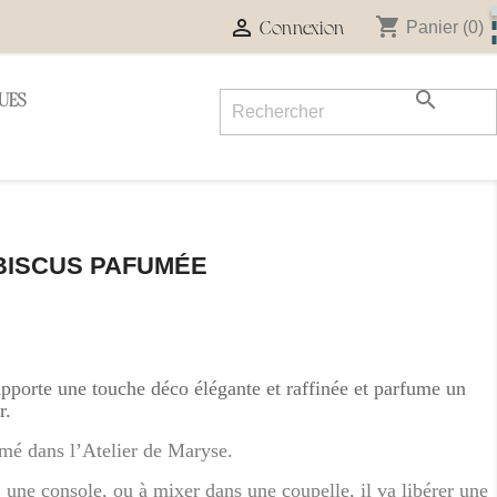
shopping_cart

Panier
(0)
Connexion

UES
IBISCUS PAFUMÉE
 apporte une touche déco élégante et raffinée et parfume un
r.
fumé dans l’Atelier de Maryse.
, une console, ou à mixer dans une coupelle, il va libérer une