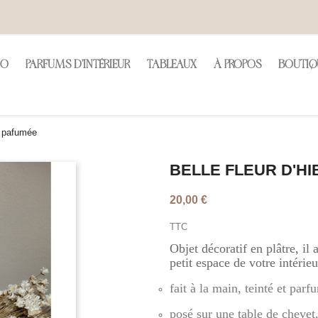
CO
PARFUMS D'INTÉRIEUR
TABLEAUX
À PROPOS
BOUTIQ
us pafumée
BELLE FLEUR D'H
20,00 €
TTC
Objet décoratif en plâtre, il
petit espace de votre intérieu
fait à la main, teinté et par
posé sur une table de chevet