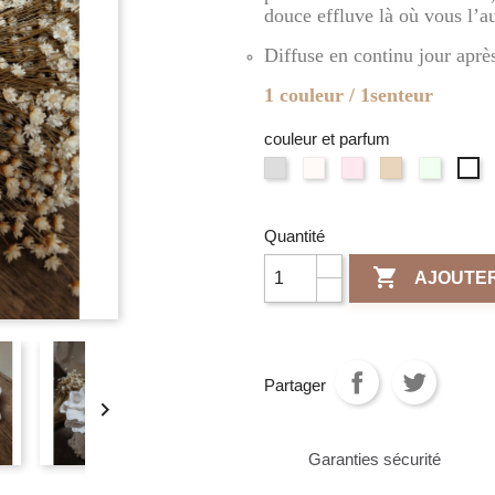
douce effluve là où vous l’a
Diffuse en continu jour après
1 couleur / 1senteur
couleur et parfum
Gris
Blanc
Rose
Terre
Vert
Na
clair
d'Ivoire
/
de
/
/
/
/
Fleur
sienne
Vervein
Fl
Fleur
Poudre
de
/
Citronn
Quantité
de
de
de
cerisier
Ambre
Li

AJOUTER
Coton
riz
Partager

Garanties sécurité