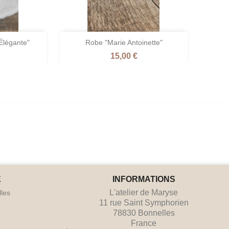

Élégante"
Robe "Marie Antoinette"
pide
Aperçu rapide
Prix
15,00 €
e
Terre
Naturel
de
/
r
sienne
Fleur
/
de
ier
Ambre
Lin
E
INFORMATIONS
L'atelier de Maryse
lles
11 rue Saint Symphorien
78830 Bonnelles
France