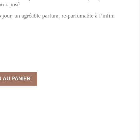
urez posé
 jour, un agréable parfum, re-parfumable à l’infini
turel
e
eur
ée
n
 AU PANIER