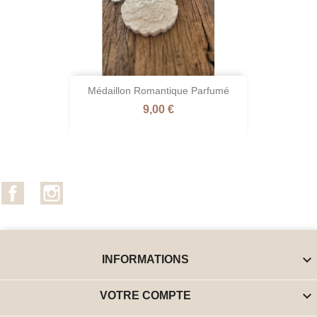
Médaillon Romantique Parfumé
Prix
9,00 €
Facebook
Instagram

INFORMATIONS

VOTRE COMPTE