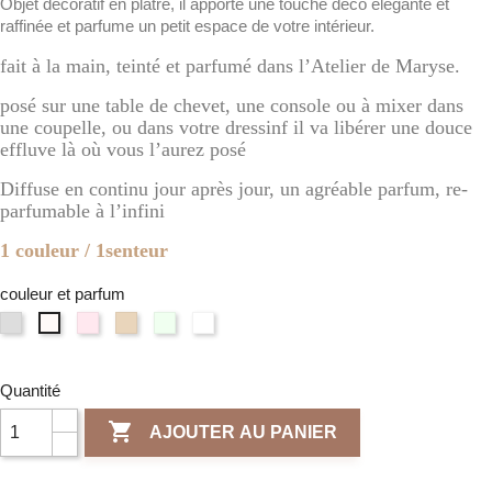
Objet décoratif en plâtre, il apporte une touche déco élégante et
raffinée et parfume un petit espace de votre intérieur.
fait à la main, teinté et parfumé dans l’Atelier de Maryse.
posé sur une table de chevet, une console ou à mixer dans
une coupelle, ou dans votre dressinf il va libérer une douce
effluve là où vous l’aurez posé
Diffuse en continu jour après jour, un agréable parfum, re-
parfumable à l’infini
1 couleur / 1senteur
couleur et parfum
Gris
Rose
Terre
Vert
Naturel
Blanc
clair
/
de
/
/
d'Ivoire
/
Fleur
sienne
Verveine
Fleur
/
Fleur
de
/
Citronnée
de
Quantité
Poudre
de
cerisier
Ambre
Lin
de

AJOUTER AU PANIER
Coton
riz