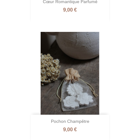
Cœur Romantique Parfumé
Prix
9,00 €
Pochon Champêtre
Prix
9,00 €