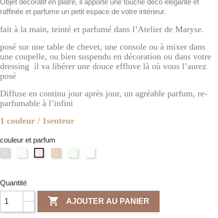
Objet décoratif en plâtre, il apporte une touche déco élégante et
raffinée et parfume un petit espace de votre intérieur.
fait à la main, teinté et parfumé dans l’Atelier de Maryse.
posé sur une table de chevet, une console ou à mixer dans
une coupelle, ou bien suspendu en décoration ou dans votre
dressing il va libérer une douce effluve là où vous l’aurez
posé
Diffuse en continu jour après jour, un agréable parfum, re-
parfumable à l’infini
1 couleur / 1senteur
couleur et parfum
Gris
Blanc
Terre
Vert
Naturel
Rose
clair
d'Ivoire
de
/
/
/
/
/
sienne
Verveine
Fleur
Fleur
Fleur
Poudre
/
Citronnée
de
Quantité
de
de
de
Ambre
Lin
cerisier

AJOUTER AU PANIER
Coton
riz