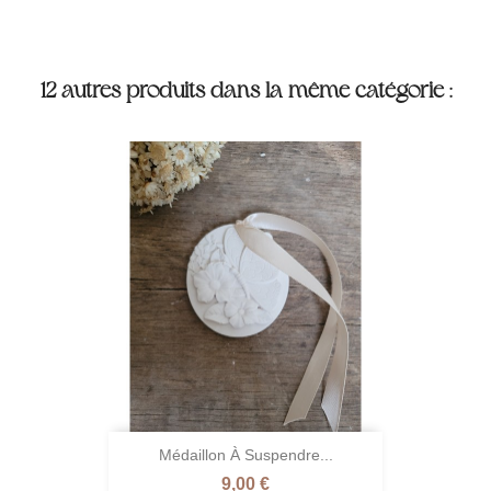
12 autres produits dans la même catégorie :
Médaillon À Suspendre...
Prix
9,00 €