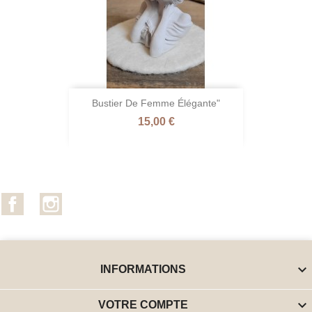
Bustier De Femme Élégante"
Prix
15,00 €
Facebook
Instagram

INFORMATIONS

VOTRE COMPTE