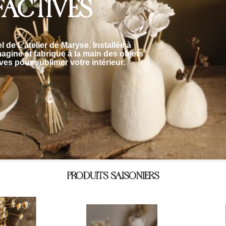
-être grâce aux
plâtres
parfumés
et
 respectueuses de votre santé.
PRODUITS SAISONIERS