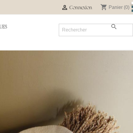
shopping_cart

Panier
(0)
Connexion

UES
Suivant