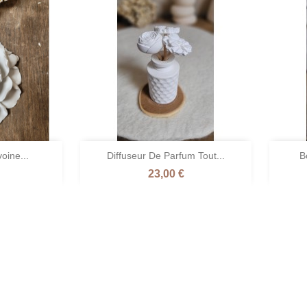

oine...
Diffuseur De Parfum Tout...
B
pide
Aperçu rapide
Prix
23,00 €
erre
Vert
+1
e
/
ienne
Verveine
Citronnée
r
mbre