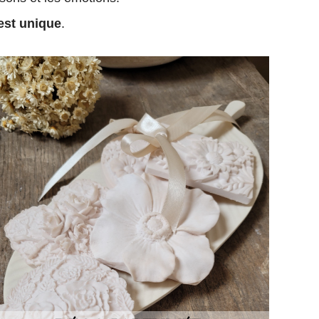
est unique
.