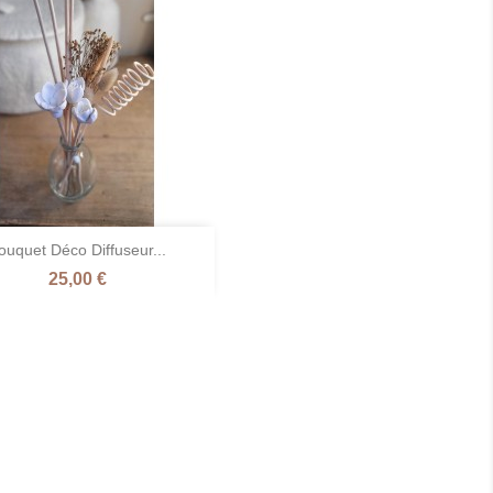

ouquet Déco Diffuseur...
Aperçu rapide
Prix
25,00 €