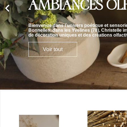
OLFACTIVE

Transformez votre intérieur en un lieu de bien
diffuseurs d’ambiance
signés Christelle.
Les senteurs sont sélectionnées avec soin et
Voir tout