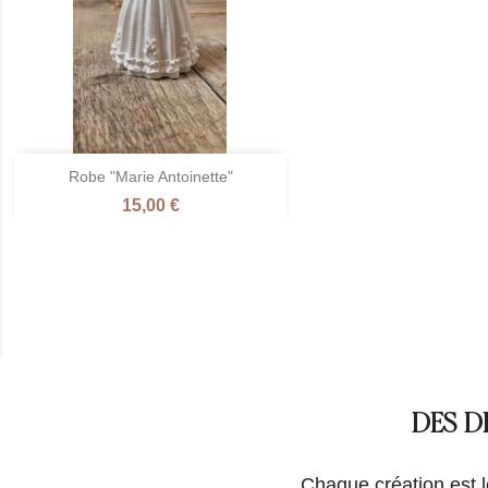

Robe "Marie Antoinette"
Aperçu rapide
Prix
15,00 €
Naturel
/
Fleur
de
Lin
DES D
Chaque création est le