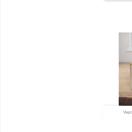

Vapo
A