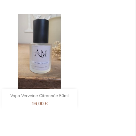

Vapo Verveine Citronnée 50ml
Aperçu rapide
Prix
16,00 €