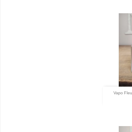

Vapo Fleu
A