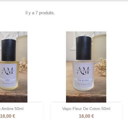
Il y a 7 produits.

 Ambre 50ml
Vapo Fleur De Coton 50ml
perçu rapide
Aperçu rapide
Prix
Prix
16,00 €
16,00 €