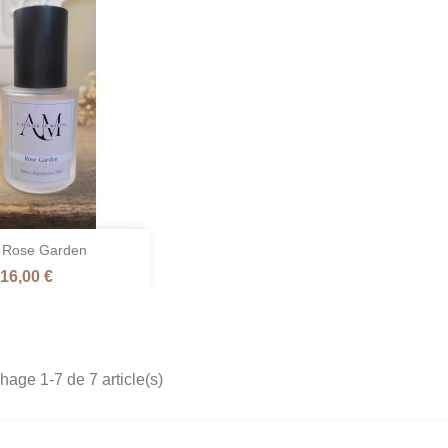
 Rose Garden
perçu rapide
Prix
16,00 €
chage 1-7 de 7 article(s)