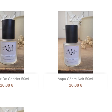

r De Cerisier 50ml
Vapo Cèdre Noir 50ml
perçu rapide
Aperçu rapide
Prix
Prix
16,00 €
16,00 €