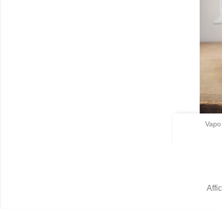

Vapo
A
Affi