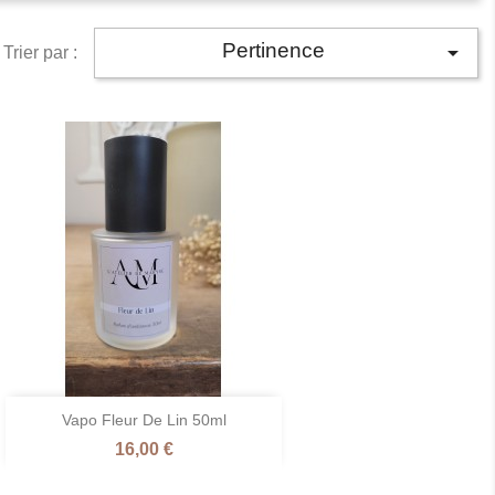
Pertinence

Trier par :

Vapo Fleur De Lin 50ml
Aperçu rapide
Prix
16,00 €