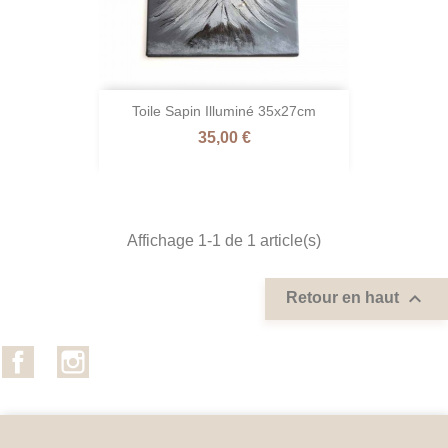
Toile Sapin Illuminé 35x27cm
Prix
35,00 €
Affichage 1-1 de 1 article(s)

Retour en haut
Facebook
Instagram