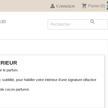
shopping_cart

Panier
(0)
Connexion

UES
ÉRIEUR
e le parfum.
subtilité, pour habiller votre intérieur d'une signature olfactive
able cocon parfumé.