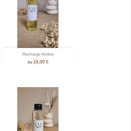

Recharge Ambre
Aperçu rapide
Prix
18,00 €
Du