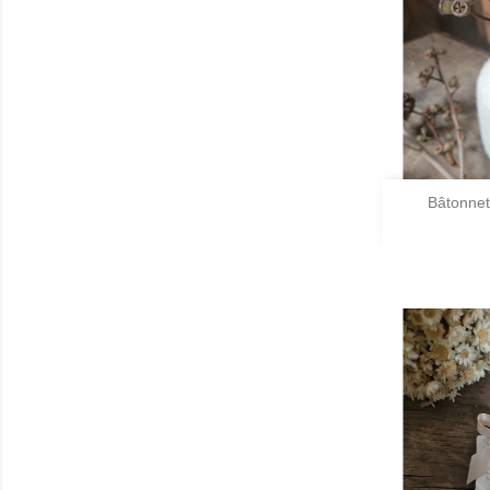

Bâtonnet
A