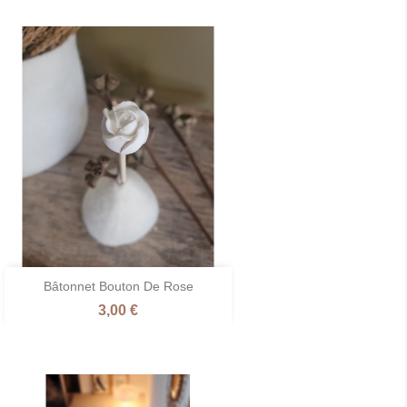

Bâtonnet Bouton De Rose
Aperçu rapide
Prix
3,00 €