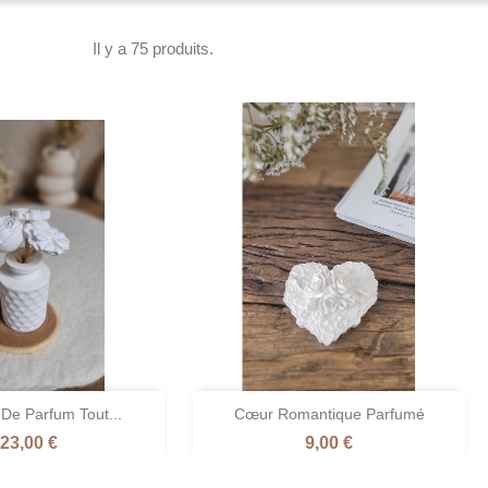
Il y a 75 produits.

 De Parfum Tout...
Cœur Romantique Parfumé
perçu rapide
Aperçu rapide
Prix
Prix
23,00 €
9,00 €
Gris
Blanc
Rose
Terre
Vert
+1
clair
d'Ivoire
/
de
/