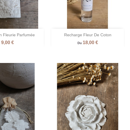

n Fleurie Parfumée
Recharge Fleur De Coton
perçu rapide
Aperçu rapide
Prix
Prix
9,00 €
18,00 €
anc
Rose
Terre
Vert
+1
Du
voire
/
de
/
Fleur
sienne
Verveine
udre
de
/
Citronnée
cerisier
Ambre