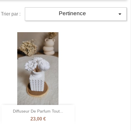
Pertinence

Trier par :

Diffuseur De Parfum Tout...
Aperçu rapide
Prix
23,00 €