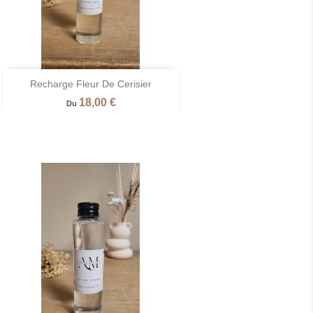

Recharge Fleur De Cerisier
Aperçu rapide
Prix
18,00 €
Du