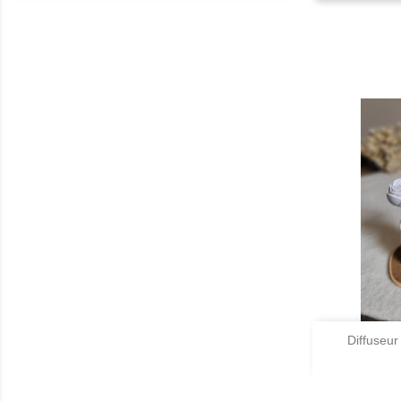

Diffuseur
A