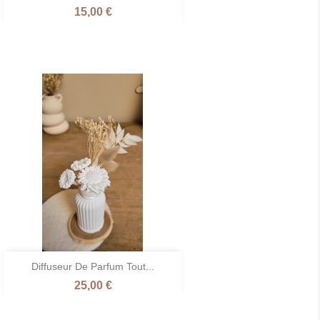
Prix
15,00 €
Naturel
/
Fleur
de
Lin

Diffuseur De Parfum Tout...
Aperçu rapide
Prix
25,00 €