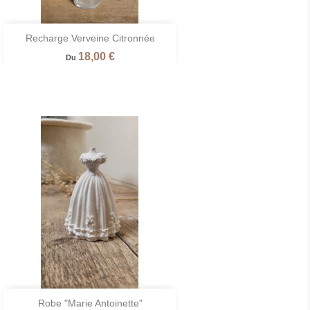

Recharge Verveine Citronnée
Aperçu rapide
Prix
18,00 €
Du

Robe "Marie Antoinette"
Aperçu rapide