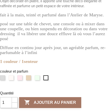
Objet décoratif en plâtre, il apporte une touche déco élégante et
raffinée et parfume un petit espace de votre intérieur.
fait à la main, teinté et parfumé dans l’Atelier de Maryse.
posé sur une table de chevet, une console ou à mixer dans
une coupelle, ou bien suspendu en décoration ou dans votre
dressing il va libérer une douce effluve là où vous l’aurez
posé
Diffuse en continu jour après jour, un agréable parfum, re-
parfumable à l’infini
1 couleur / 1senteur
couleur et parfum
Gris
Blanc
Rose
Terre
Vert
Naturel
clair
d'Ivoire
/
de
/
/
/
/
Fleur
sienne
Verveine
Fleur
Fleur
Poudre
de
/
Citronnée
Quantité
de
de
de
cerisier
Ambre
Lin

AJOUTER AU PANIER
Coton
riz