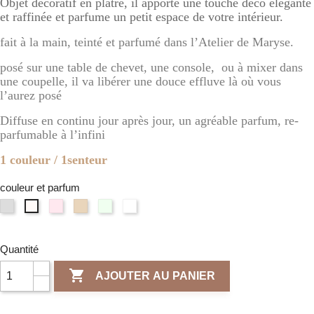
Objet décoratif en plâtre, il apporte une touche déco élégante
et raffinée et parfume un petit espace de votre intérieur.
fait à la main, teinté et parfumé dans l’Atelier de Maryse.
posé sur une table de chevet, une console, ou à mixer dans
une coupelle, il va libérer une douce effluve là où vous
l’aurez posé
Diffuse en continu jour après jour, un agréable parfum, re-
parfumable à l’infini
1 couleur / 1senteur
couleur et parfum
Gris
Rose
Terre
Vert
Naturel
Blanc
clair
/
de
/
/
d'Ivoire
/
Fleur
sienne
Verveine
Fleur
/
Fleur
de
/
Citronnée
de
Quantité
Poudre
de
cerisier
Ambre
Lin
de

AJOUTER AU PANIER
Coton
riz