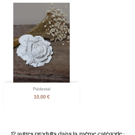
Piédestal
Prix
10,00 €
12 autres produits dans la même catégorie :