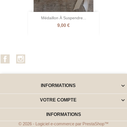
Médaillon À Suspendre...
Prix
9,00 €
Facebook
Instagram

INFORMATIONS

VOTRE COMPTE
INFORMATIONS
© 2026 - Logiciel e-commerce par PrestaShop™