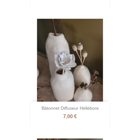
Bâtonnet Diffuseur Héllébore
Prix
7,00 €